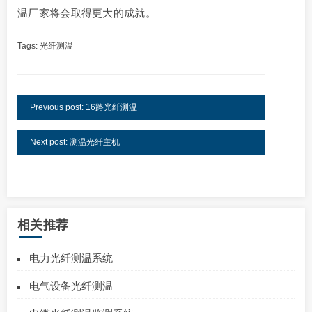
温厂家将会取得更大的成就。
Tags:
光纤测温
Previous post: 16路光纤测温
Next post: 测温光纤主机
相关推荐
电力光纤测温系统
电气设备光纤测温