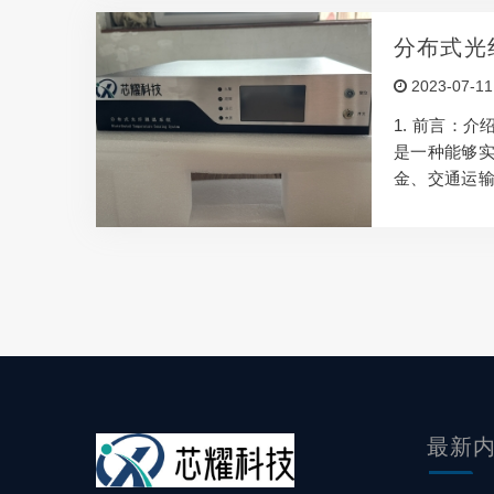
财富！ 福建
分布式光
2023-07-11
1. 前言：
是一种能够
金、交通运
异常情况，
然而，市场
下面将从几个
研发能力和技
虑其技术实
的厂家应该
最新