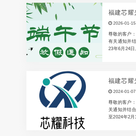
们对光纤测
对于一些特
福建芯耀
求。 3. 
2026-01-15
足不同用户
尊敬的客户：
有关通知并结合
23年6月24
013 与我
与信任是我们
福建芯耀
2024-01-07
尊敬的客户：
关通知并结合
至2024年2
间，如果您遇到
诚为您服务。