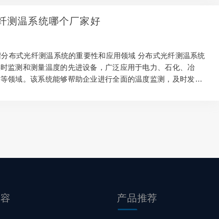
芯耀光电科技有限公司 2024年1月7日
纤测温系统哪个厂家好
介绍分布式光纤测温系统的重要性和应用领域 分布式光纤测温系统
实时监测和测量温度的先进设备，广泛应用于电力、石化、冶
输等领域。该系统能够帮助企业进行全面的温度监测，及时发现
提供有效的数据支持，从而保障生产安全和设备运行的稳定性。
上有众多的厂家提供分布式光纤测温系统，那么到底哪家好呢？
关键点出发，进行详细分析和比较。 2. 技术实力：评估厂家的
术支持 首先，选择一家良好的分布式光纤测温系统厂家需要考
力。这包括厂家的研发能力、技术团队和技术支持体系。一家好
拥有强大的研发能力，能够持续提供先进的技术解决方案…
内容
产品
推荐