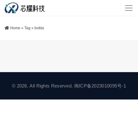
Home
»
Tag
»
botda
© 2026. All Rights Reserved.
闽ICP备2023010095号-1