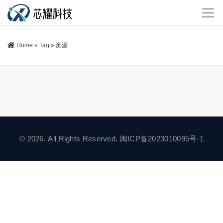
Home
»
Tag
»
测漏
© 2026. All Rights Reserved.
闽ICP备2023010095号-1