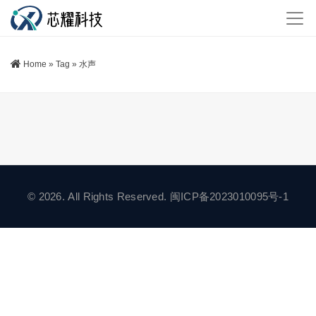
Home
»
Tag
»
水声
© 2026. All Rights Reserved.
闽ICP备2023010095号-1