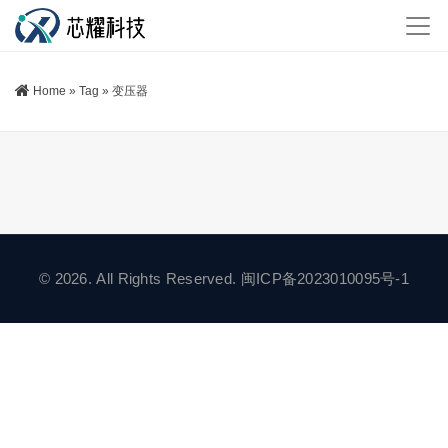
Home
»
Tag
»
变压器
© 2026. All Rights Reserved.
闽ICP备2023010095号-1