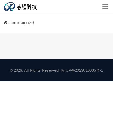
Home
»
Tag
»
喷淋
© 2026. All Rights Reserved.
闽ICP备2023010095号-1