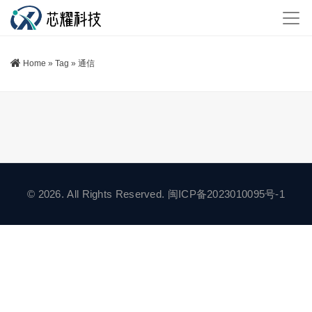
Home
»
Tag
»
通信
© 2026. All Rights Reserved.
闽ICP备2023010095号-1